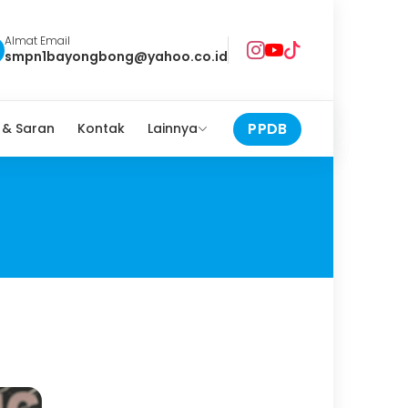
Almat Email
smpn1bayongbong@yahoo.co.id
PPDB
 & Saran
Kontak
Lainnya