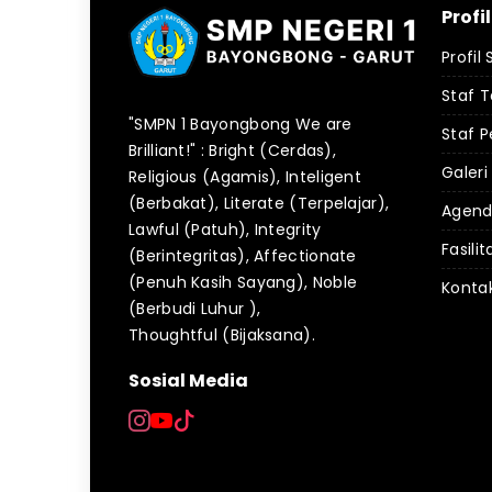
Profi
Profil
Staf 
"SMPN 1 Bayongbong We are
Staf P
Brilliant!" : Bright (Cerdas),
Galeri
Religious (Agamis), Inteligent
(Berbakat), Literate (Terpelajar),
Agen
Lawful (Patuh), Integrity
Fasilit
(Berintegritas), Affectionate
(Penuh Kasih Sayang), Noble
Konta
(Berbudi Luhur ),
Thoughtful (Bijaksana).
Sosial Media