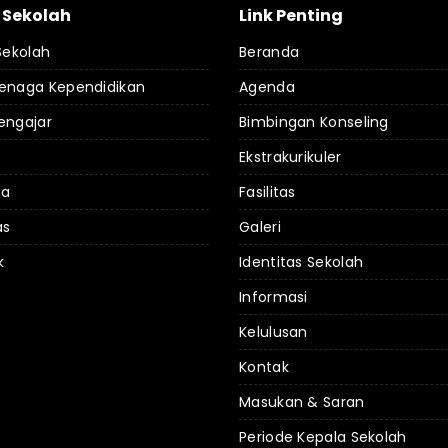
l Sekolah
Link Penting
 Sekolah
Beranda
Tenaga Kependidikan
Agenda
engajar
Bimbingan Konseling
Ekstrakurikuler
da
Fasilitas
as
Galeri
k
Identitas Sekolah
Informasi
Kelulusan
Kontak
Masukan & Saran
Periode Kepala Sekolah