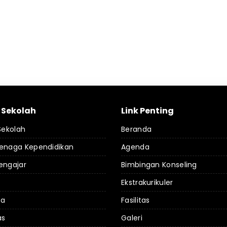
l Sekolah
Link Penting
 Sekolah
Beranda
Tenaga Kependidikan
Agenda
engajar
Bimbingan Konseling
Ekstrakurikuler
da
Fasilitas
as
Galeri