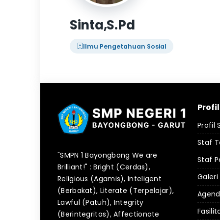
Sinta,S.Pd
Ilmu Pengetahuan Sosial
Profi
Profil
Staf 
"SMPN 1 Bayongbong We are
Staf P
Brilliant!" : Bright (Cerdas),
Galeri
Religious (Agamis), Inteligent
(Berbakat), Literate (Terpelajar),
Agen
Lawful (Patuh), Integrity
Fasilit
(Berintegritas), Affectionate