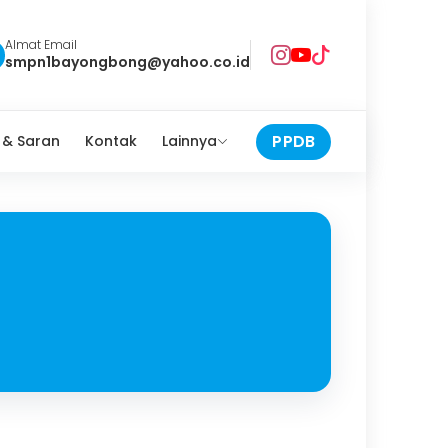
Almat Email
smpn1bayongbong@yahoo.co.id
PPDB
 & Saran
Kontak
Lainnya