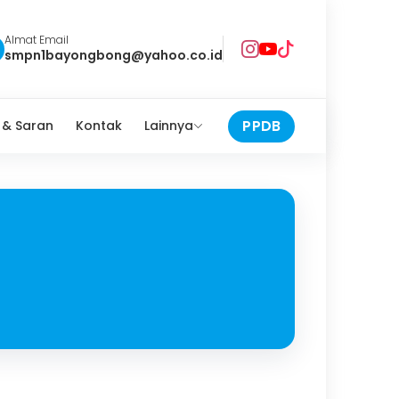
Almat Email
smpn1bayongbong@yahoo.co.id
PPDB
 & Saran
Kontak
Lainnya