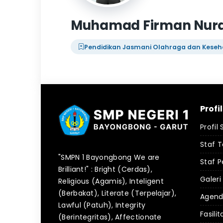
Muhamad Firman Nurd
Pendidikan Jasmani Olahraga dan Kese
Profi
Profil
Staf 
"SMPN 1 Bayongbong We are
Staf P
Brilliant!" : Bright (Cerdas),
Galeri
Religious (Agamis), Inteligent
(Berbakat), Literate (Terpelajar),
Agen
Lawful (Patuh), Integrity
Fasilit
(Berintegritas), Affectionate