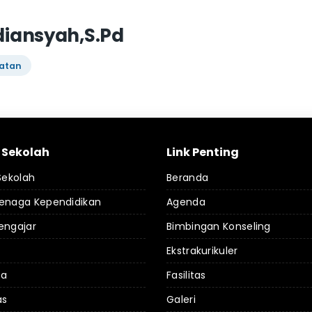
iansyah,S.Pd
hatan
l Sekolah
Link Penting
 Sekolah
Beranda
Tenaga Kependidikan
Agenda
engajar
Bimbingan Konseling
Ekstrakurikuler
da
Fasilitas
as
Galeri