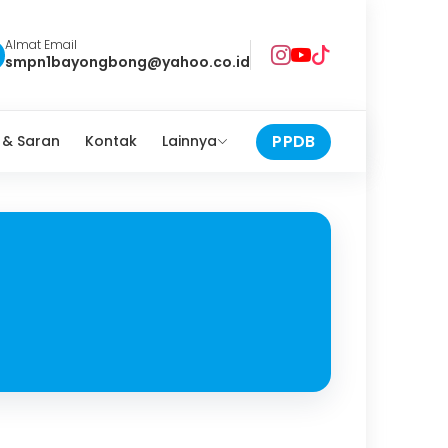
Almat Email
smpn1bayongbong@yahoo.co.id
PPDB
 & Saran
Kontak
Lainnya