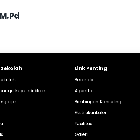
d.M.Pd
l Sekolah
Link Penting
 Sekolah
Beranda
Tenaga Kependidikan
Agenda
engajar
Bimbingan Konseling
Ekstrakurikuler
da
Fasilitas
as
Galeri