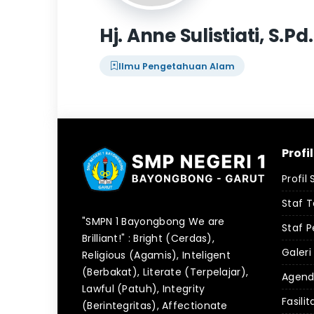
Hj. Anne Sulistiati, S.P
Ilmu Pengetahuan Alam
Profi
Profil
Staf 
"SMPN 1 Bayongbong We are
Staf P
Brilliant!" : Bright (Cerdas),
Galeri
Religious (Agamis), Inteligent
(Berbakat), Literate (Terpelajar),
Agen
Lawful (Patuh), Integrity
Fasilit
(Berintegritas), Affectionate