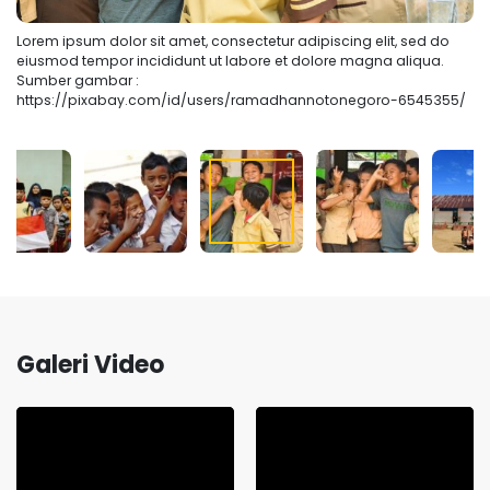
Lorem ipsum dolor sit amet, consectetur adipiscing elit, sed do
Lo
eiusmod tempor incididunt ut labore et dolore magna aliqua.
ei
1/
Sumber gambar :
Su
https://pixabay.com/id/users/ramadhannotonegoro-6545355/
ht
Galeri Video