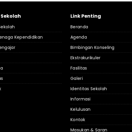
l Sekolah
Link Penting
 Sekolah
Beranda
Tenaga Kependidikan
Agenda
engajar
Bimbingan Konseling
Ekstrakurikuler
da
Fasilitas
as
Galeri
k
Identitas Sekolah
Informasi
Kelulusan
Kontak
Masukan & Saran