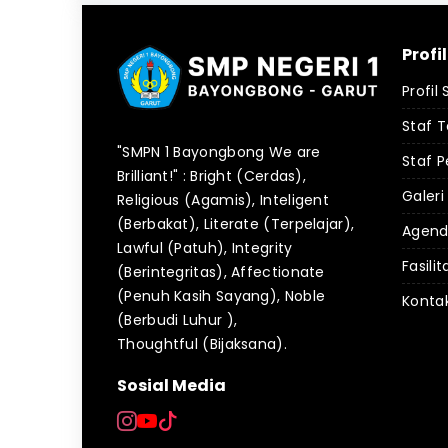
Profi
Profil
Staf 
"SMPN 1 Bayongbong We are
Staf P
Brilliant!" : Bright (Cerdas),
Galeri
Religious (Agamis), Inteligent
(Berbakat), Literate (Terpelajar),
Agen
Lawful (Patuh), Integrity
Fasilit
(Berintegritas), Affectionate
(Penuh Kasih Sayang), Noble
Konta
(Berbudi Luhur ),
Thoughtful (Bijaksana).
Sosial Media