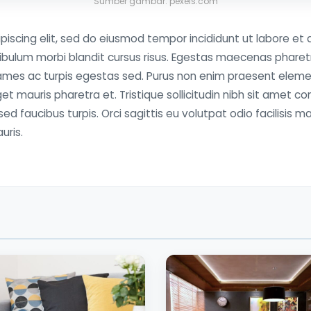
Sumber gambar: pexels.com
piscing elit, sed do eiusmod tempor incididunt ut labore et 
bulum morbi blandit cursus risus. Egestas maecenas pharet
 fames ac turpis egestas sed. Purus non enim praesent ele
eget mauris pharetra et. Tristique sollicitudin nibh sit amet
 sed faucibus turpis. Orci sagittis eu volutpat odio facilisis ma
uris.