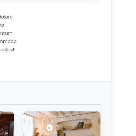
dolore
ra
mentum
 commodo
uris sit