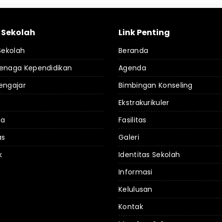
l Sekolah
Link Penting
 Sekolah
Beranda
Tenaga Kependidikan
Agenda
engajar
Bimbingan Konseling
Ekstrakurikuler
da
Fasilitas
as
Galeri
k
Identitas Sekolah
Informasi
Kelulusan
Kontak