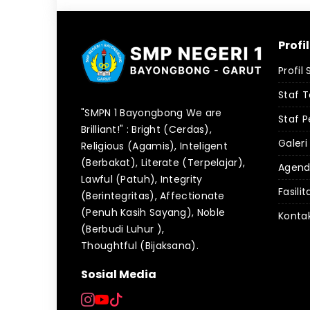
Profi
Profil
Staf 
"SMPN 1 Bayongbong We are
Staf P
Brilliant!" : Bright (Cerdas),
Galeri
Religious (Agamis), Inteligent
(Berbakat), Literate (Terpelajar),
Agen
Lawful (Patuh), Integrity
Fasilit
(Berintegritas), Affectionate
(Penuh Kasih Sayang), Noble
Konta
(Berbudi Luhur ),
Thoughtful (Bijaksana).
Sosial Media