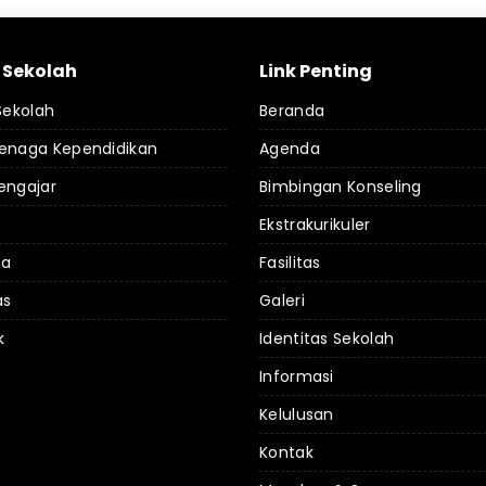
l Sekolah
Link Penting
 Sekolah
Beranda
Tenaga Kependidikan
Agenda
engajar
Bimbingan Konseling
Ekstrakurikuler
da
Fasilitas
as
Galeri
k
Identitas Sekolah
Informasi
Kelulusan
Kontak