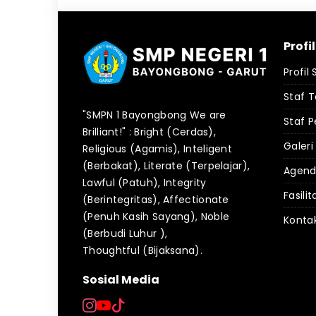
Profi
Profil
Staf 
"SMPN 1 Bayongbong We are
Staf P
Brilliant!" : Bright (Cerdas),
Galeri
Religious (Agamis), Inteligent
(Berbakat), Literate (Terpelajar),
Agen
Lawful (Patuh), Integrity
Fasilit
(Berintegritas), Affectionate
(Penuh Kasih Sayang), Noble
Konta
(Berbudi Luhur ),
Thoughtful (Bijaksana).
Sosial Media