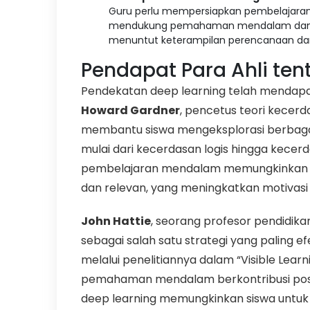
Guru perlu mempersiapkan pembelajaran
mendukung pemahaman mendalam dan me
menuntut keterampilan perencanaan dan 
Pendapat Para Ahli ten
Pendekatan deep learning telah mendapat
Howard Gardner
, pencetus teori kece
membantu siswa mengeksplorasi berbagai
mulai dari kecerdasan logis hingga kecer
pembelajaran mendalam memungkinkan si
dan relevan, yang meningkatkan motivasi in
John Hattie
, seorang profesor pendidik
sebagai salah satu strategi yang paling ef
melalui penelitiannya dalam “Visible Le
pemahaman mendalam berkontribusi posit
deep learning memungkinkan siswa untu