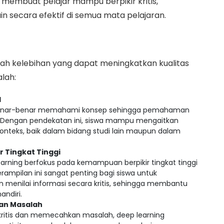
 membuat pelajar mampu berpikir kritis,
in secara efektif di semua mata pelajaran.
lah kelebihan yang dapat meningkatkan kualitas
lah:
l
 benar-benar memahami konsep sehingga pemahaman
. Dengan pendekatan ini, siswa mampu mengaitkan
konteks, baik dalam bidang studi lain maupun dalam
 Tingkat Tinggi
arning berfokus pada kemampuan berpikir tingkat tinggi
eterampilan ini sangat penting bagi siswa untuk
menilai informasi secara kritis, sehingga membantu
ndiri.
an Masalah
kritis dan memecahkan masalah, deep learning