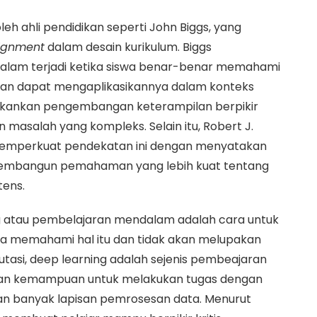
eh ahli pendidikan seperti John Biggs, yang
lignment
dalam desain kurikulum. Biggs
lam terjadi ketika siswa benar-benar memahami
 dan dapat mengaplikasikannya dalam konteks
nekankan pengembangan keterampilan berpikir
asalah yang kompleks. Selain itu, Robert J.
t memperkuat pendekatan ini dengan menyatakan
embangun pemahaman yang lebih kuat tentang
tens.
g atau pembelajaran mendalam adalah cara untuk
a memahami hal itu dan tidak akan melupakan
tasi, deep learning adalah sejenis pembeajaran
kan kemampuan untuk melakukan tugas dengan
n banyak lapisan pemrosesan data. Menurut