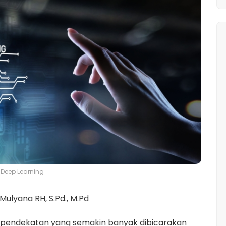
t Deep Learning
 Mulyana RH, S.Pd., M.Pd
u pendekatan yang semakin banyak dibicarakan